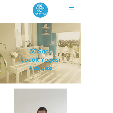
30 Saat
Çocuk Yogası
Atölyesi