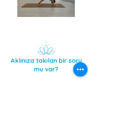
Aklınıza takılan bir soru
mu var?
Bize Ulaşın
Ad
Soyad