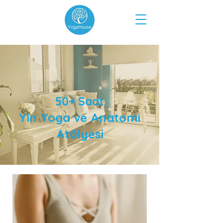
50+ Saat
Yin Yoga ve An
atomi
Atölyesi