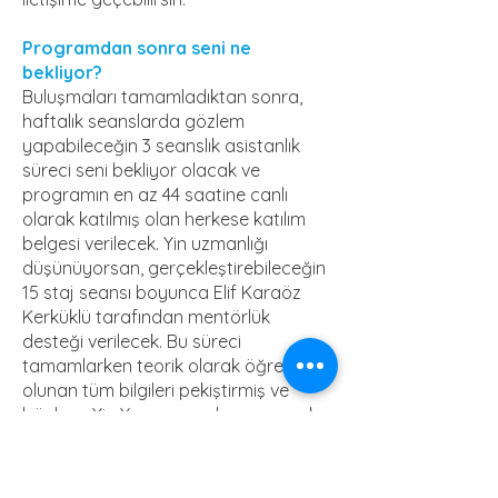
Programdan sonra seni ne
bekliyor?
Buluşmaları tamamladıktan sonra,
haftalık seanslarda gözlem
yapabileceğin 3 seanslık asistanlık
süreci seni bekliyor olacak ve
programın en az 44 saatine canlı
olarak katılmış olan herkese katılım
belgesi verilecek. Yin uzmanlığı
düşünüyorsan, gerçekleştirebileceğin
15 staj seansı boyunca Elif Karaöz
Kerküklü tarafından mentörlük
desteği verilecek. Bu süreci
tamamlarken teorik olarak öğrenmiş
olunan tüm bilgileri pekiştirmiş ve
böylece Yin Yoga seanslarını vermek
için hazır hale gelmiş olacaksın. Eğer
uzmanlık düşünmüyorsan, bundan
sonra ömür boyu her yerde Yin Yoga