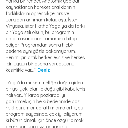
harika bir rehber. Anatomik yapıdan
kaynaklanan hareket aralıklarının
farklılıklarını öğrendikçe hırs ve
yargıdan arınmam kolaylaştı. İster
Vinyasa, ister Hatha Yoga ya da farklı
bir Yoga stili olsun, bu programın
amacı asanaların tamamına hitap
ediyor. Programdan sonra hiçbir
bedene aynı gözle bakamıyorum.
Benim için artık herkes eşsiz ve herkes
için uygun bir asana varyasyonu
kesinlikle var...",
Deniz
"Yoga’da mükemmelliğe doğru giden
bir yol yok; olanı olduğu gibi kabulleniş
hali var... Yıllarca pozlarda iyi
görünmek için belki bedenimde bazı
riskli durumlar yarattım ama artık, bu
program sayesinde, çok iyi biliyorum
ki bütün olmak için önce özgür olmak
gerekiyor; yargısız, önyargısız,