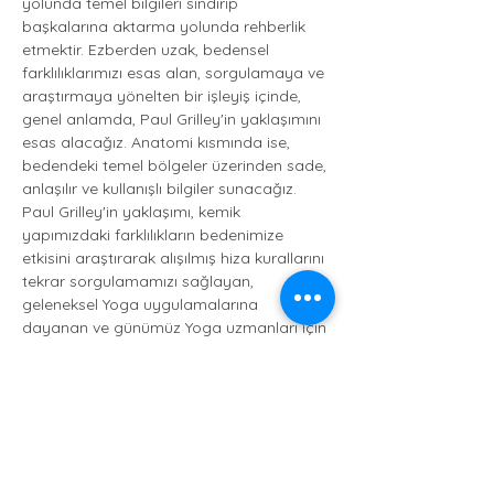
yolunda temel bilgileri sindirip 
başkalarına aktarma yolunda rehberlik 
etmektir. Ezberden uzak, bedensel 
farklılıklarımızı esas alan, sorgulamaya ve 
araştırmaya yönelten bir işleyiş içinde, 
genel anlamda, Paul Grilley'in yaklaşımını 
esas alacağız. Anatomi kısmında ise, 
bedendeki temel bölgeler üzerinden sade, 
anlaşılır ve kullanışlı bilgiler sunacağız. 
Paul Grilley'in yaklaşımı, kemik 
yapımızdaki farklılıkların bedenimize 
etkisini araştırarak alışılmış hiza kurallarını 
tekrar sorgulamamızı sağlayan, 
geleneksel Yoga uygulamalarına 
dayanan ve günümüz Yoga uzmanları için 
dönüştürücü bir sistem.
Program İçeriği:
Bu uzmanlaşma programı, sadece Yin 
uygulamalar için değil aynı zamanda 
Yang uygulamalar için de dönüştürücü 
nitelikte hazırlandı. Programda Yoga 