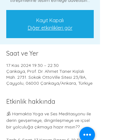
titreşimlerine teslim etmeye davetlisin...
Kayıt Kapalı
Diğer etkinlikleri gör
Saat ve Yer
17 Kas 2024 19:30 – 22:30
Çankaya, Prof. Dr. Ahmet Taner Kışlalı
Mah. 2731. Sokak OttoVille Sitesi 23/8A,
Çayyolu, 06000 Çankaya/Ankara, Türkiye
Etkinlik hakkında
🕉 Hamakta Yoga ve Ses Meditasyonu ile 
derin gevşemeye, dinginleşmeye ve içsel 
bir yolculuğa çıkmaya hazır mısın?? 