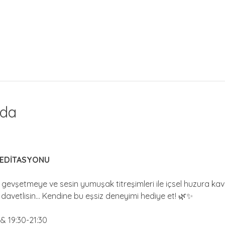
nda
MEDİTASYONU
gevşetmeye ve sesin yumuşak titreşimleri ile içsel huzura ka
avetlisin... Kendine bu eşsiz deneyimi hediye et! 🌿✨
& 19:30-21:30