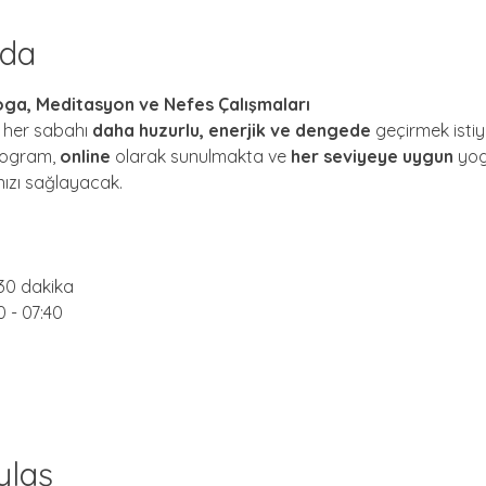
nda
Yoga, Meditasyon ve Nefes Çalışmaları
 her sabahı 
daha huzurlu, enerjik ve dengede
 geçirmek istiy
rogram, 
online
 olarak sunulmakta ve 
her seviyeye uygun
 yo
nızı sağlayacak.
 30 dakika
10 - 07:40
ylaş