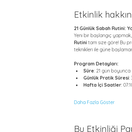
Etkinlik hakkı
21 Günlük Sabah Rutini: 
Yeni bir başlangıç yapmak,
Rutini 
tam size göre! Bu p
teknikleri ile güne başlama
Program Detayları:
Süre
: 21 gün boyunca
Günlük Pratik Süresi
:
Hafta İçi Saatler
: 07:
Daha Fazla Göster
Bu Etkinliği Pa