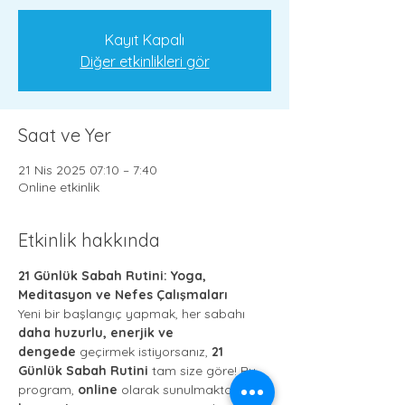
Kayıt Kapalı
Diğer etkinlikleri gör
Saat ve Yer
21 Nis 2025 07:10 – 7:40
Online etkinlik
Etkinlik hakkında
21 Günlük Sabah Rutini: Yoga, 
Meditasyon ve Nefes Çalışmaları
Yeni bir başlangıç yapmak, her sabahı 
daha huzurlu, enerjik ve 
dengede
 geçirmek istiyorsanız, 
21 
Günlük Sabah Rutini 
tam size göre! Bu 
program, 
online
 olarak sunulmakta ve 