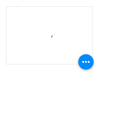
İletişim Bilgileri
Prof. Dr. Ahmet Taner Kışlalı Mah. 2731.
Sokak OttoVille Sitesi 23/8A
Çayyolu/Ankara
0541 241 99 77, 0312 241 99 77
info@yogahouse.com.tr