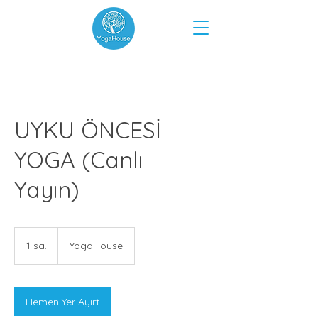
UYKU ÖNCESİ
YOGA (Canlı
Yayın)
1 sa.
1
YogaHouse
s
a
Hemen Yer Ayırt