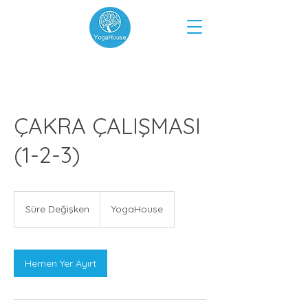
ÇAKRA ÇALIŞMASI
(1-2-3)
Süre Değişken
S
YogaHouse
ü
r
e
D
Hemen Yer Ayırt
e
ğ
i