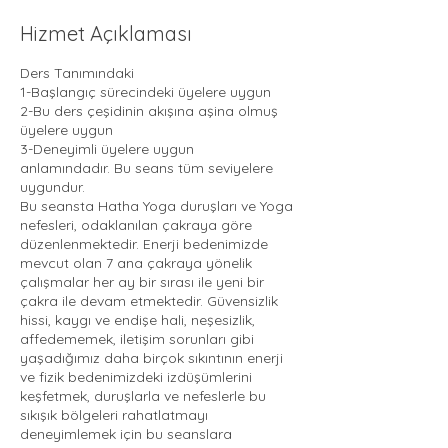
ş
k
Hizmet Açıklaması
e
n
Ders Tanımındaki
1-Başlangıç sürecindeki üyelere uygun
2-Bu ders çeşidinin akışına aşina olmuş
üyelere uygun
3-Deneyimli üyelere uygun
anlamındadır. Bu seans tüm seviyelere
uygundur.
Bu seansta Hatha Yoga duruşları ve Yoga
nefesleri, odaklanılan çakraya göre
düzenlenmektedir. Enerji bedenimizde
mevcut olan 7 ana çakraya yönelik
çalışmalar her ay bir sırası ile yeni bir
çakra ile devam etmektedir. Güvensizlik
hissi, kaygı ve endişe hali, neşesizlik,
affedememek, iletişim sorunları gibi
yaşadığımız daha birçok sıkıntının enerji
ve fizik bedenimizdeki izdüşümlerini
keşfetmek, duruşlarla ve nefeslerle bu
sıkışık bölgeleri rahatlatmayı
deneyimlemek için bu seanslara